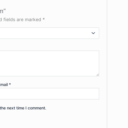
m”
d fields are marked
*
Email
*
the next time I comment.