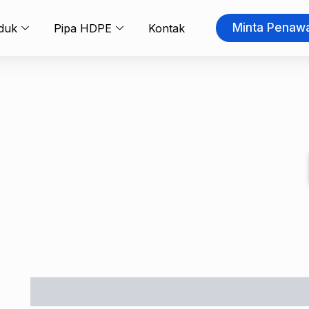
Minta Penaw
duk
Pipa HDPE
Kontak
Description
Reviews (0)