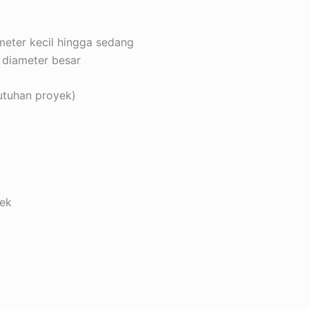
meter kecil hingga sedang
 diameter besar
butuhan proyek)
yek